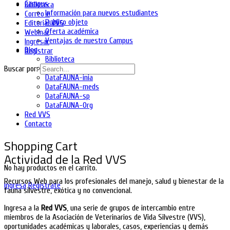
Campus
Biblioteca
Información para nuevos estudiantes
Correo e
Publico objeto
Editorial VVS
Oferta académica
Webinar
Ventajas de nuestro Campus
Ingresar
Blog
Registrar
Biblioteca
DataFAUNA-diet
Buscar por:
DataFAUNA-inia
DataFAUNA-meds
DataFAUNA-sp
DataFAUNA-Org
Red VVS
Contacto
Shopping Cart
Actividad de la Red VVS
No hay productos en el carrito.
Recursos Web para los profesionales del manejo, salud y bienestar de la
Ingresa
Regístrate
fauna silvestre, exótica y no convencional.
Ingresa a la
Red VVS
, una serie de grupos de intercambio entre
miembros de la Asociación de Veterinarios de Vida Silvestre (VVS),
oportunidades académicas y laborales, casos, experiencias y demás