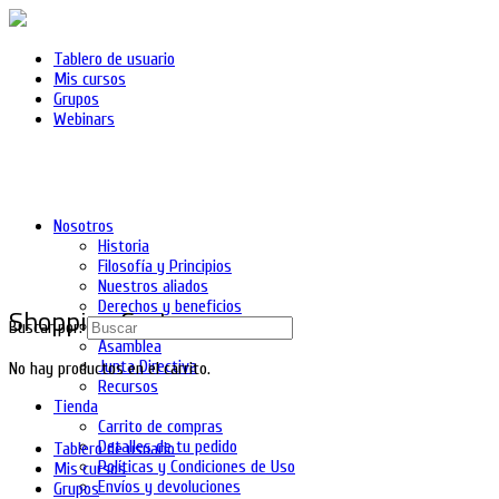
Tablero de usuario
Mis cursos
Grupos
Webinars
Nosotros
Historia
Filosofía y Principios
Nuestros aliados
Derechos y beneficios
Shopping Cart
Asociados
Buscar por:
Asamblea
Junta Directiva
No hay productos en el carrito.
Recursos
Tienda
Carrito de compras
Detalles de tu pedido
Tablero de usuario
Políticas y Condiciones de Uso
Mis cursos
Envíos y devoluciones
Grupos