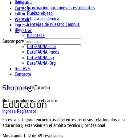
Campus
Biblioteca
Información para nuevos estudiantes
Correo e
Publico objeto
Editorial VVS
Oferta académica
Webinar
Ventajas de nuestro Campus
Ingresar
Blog
Registrar
Biblioteca
DataFAUNA-diet
Buscar por:
DataFAUNA-inia
DataFAUNA-meds
DataFAUNA-sp
DataFAUNA-Org
Red VVS
Contacto
Shopping Cart
Inicio
/
Tienda
/ Educación
Educación
No hay productos en el carrito.
Ingresa
Regístrate
En esta categoría encuentras diferentes recursos relacionados a la
educación y extensión en el ámbito técnico y profesional
Mostrando 1–12 de 49 resultados