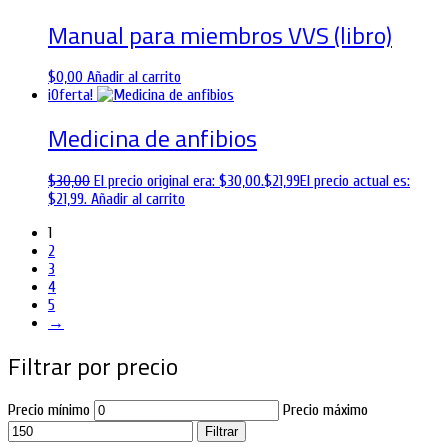
Manual para miembros VVS (libro)
$
0,00
Añadir al carrito
¡Oferta!
Medicina de anfibios
$
30,00
El precio original era: $30,00.
$
21,99
El precio actual es:
$21,99.
Añadir al carrito
1
2
3
4
5
→
Filtrar por precio
Precio mínimo
Precio máximo
Filtrar