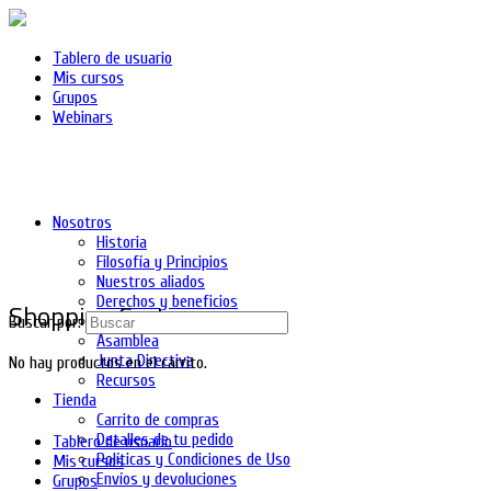
Tablero de usuario
Mis cursos
Grupos
Webinars
Nosotros
Historia
Filosofía y Principios
Nuestros aliados
Derechos y beneficios
Shopping Cart
Asociados
Buscar por:
Asamblea
Junta Directiva
No hay productos en el carrito.
Recursos
Tienda
Carrito de compras
Detalles de tu pedido
Tablero de usuario
Políticas y Condiciones de Uso
Mis cursos
Envíos y devoluciones
Grupos