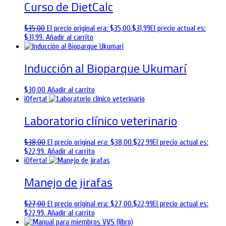
Curso de DietCalc
$
35,00
El precio original era: $35,00.
$
31,99
El precio actual es:
$31,99.
Añadir al carrito
Inducción al Bioparque Ukumarí
$
30,00
Añadir al carrito
¡Oferta!
Laboratorio clínico veterinario
$
38,00
El precio original era: $38,00.
$
22,99
El precio actual es:
$22,99.
Añadir al carrito
¡Oferta!
Manejo de jirafas
$
27,00
El precio original era: $27,00.
$
22,99
El precio actual es:
$22,99.
Añadir al carrito