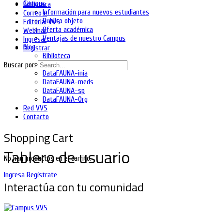
Campus
Biblioteca
Información para nuevos estudiantes
Correo e
Publico objeto
Editorial VVS
Oferta académica
Webinar
Ventajas de nuestro Campus
Ingresar
Blog
Registrar
Biblioteca
DataFAUNA-diet
Buscar por:
DataFAUNA-inia
DataFAUNA-meds
DataFAUNA-sp
DataFAUNA-Org
Red VVS
Contacto
Shopping Cart
Tablero de usuario
No hay productos en el carrito.
Ingresa
Regístrate
Interactúa con tu comunidad