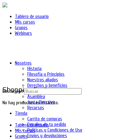
Tablero de usuario
Mis cursos
Grupos
Webinars
Nosotros
Historia
Filosofía y Principios
Nuestros aliados
Derechos y beneficios
Shopping Cart
Asociados
Buscar por:
Asamblea
Junta Directiva
No hay productos en el carrito.
Recursos
Tienda
Carrito de compras
Detalles de tu pedido
Tablero de usuario
Políticas y Condiciones de Uso
Mis cursos
Envíos y devoluciones
Grupos