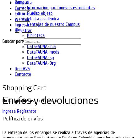
Campus
Biblioteca
Información para nuevos estudiantes
Correo e
Publico objeto
Editorial VVS
Oferta académica
Webinar
Ventajas de nuestro Campus
Ingresar
Blog
Registrar
Biblioteca
DataFAUNA-diet
Buscar por:
DataFAUNA-inia
DataFAUNA-meds
DataFAUNA-sp
DataFAUNA-Org
Red VVS
Contacto
Shopping Cart
Envíos y devoluciones
No hay productos en el carrito.
Ingresa
Regístrate
Política de envíos
La entrega de los encargos se realiza a través de agencias de