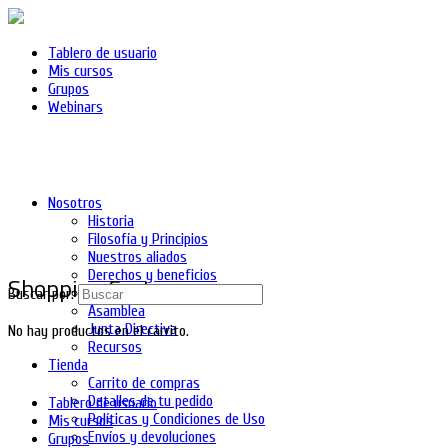
Tablero de usuario
Mis cursos
Grupos
Webinars
Nosotros
Historia
Filosofía y Principios
Nuestros aliados
Derechos y beneficios
Shopping Cart
Asociados
Buscar por:
Asamblea
Junta Directiva
No hay productos en el carrito.
Recursos
Tienda
Carrito de compras
Detalles de tu pedido
Tablero de usuario
Políticas y Condiciones de Uso
Mis cursos
Envíos y devoluciones
Grupos