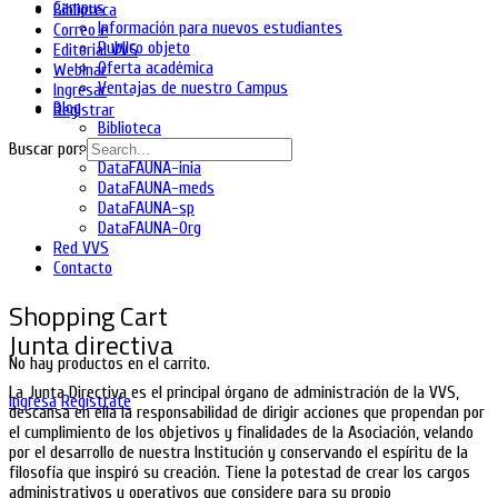
Campus
Biblioteca
Información para nuevos estudiantes
Correo e
Publico objeto
Editorial VVS
Oferta académica
Webinar
Ventajas de nuestro Campus
Ingresar
Blog
Registrar
Biblioteca
DataFAUNA-diet
Buscar por:
DataFAUNA-inia
DataFAUNA-meds
DataFAUNA-sp
DataFAUNA-Org
Red VVS
Contacto
Shopping Cart
Junta directiva
No hay productos en el carrito.
La Junta Directiva es el principal órgano de administración de la VVS,
Ingresa
Regístrate
descansa en ella la responsabilidad de dirigir acciones que propendan por
el cumplimiento de los objetivos y finalidades de la Asociación, velando
por el desarrollo de nuestra Institución y conservando el espíritu de la
filosofía que inspiró su creación. Tiene la potestad de crear los cargos
administrativos y operativos que considere para su propio