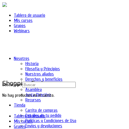
Tablero de usuario
Mis cursos
Grupos
Webinars
Nosotros
Historia
Filosofía y Principios
Nuestros aliados
Derechos y beneficios
Shopping Cart
Asociados
Buscar por:
Asamblea
Junta Directiva
No hay productos en el carrito.
Recursos
Tienda
Carrito de compras
Detalles de tu pedido
Tablero de usuario
Políticas y Condiciones de Uso
Mis cursos
Envíos y devoluciones
Grupos