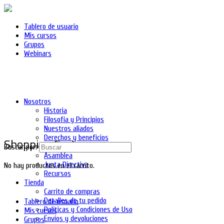
Tablero de usuario
Mis cursos
Grupos
Webinars
Nosotros
Historia
Filosofía y Principios
Nuestros aliados
Derechos y beneficios
Shopping Cart
Asociados
Buscar por:
Asamblea
Junta Directiva
No hay productos en el carrito.
Recursos
Tienda
Carrito de compras
Detalles de tu pedido
Tablero de usuario
Políticas y Condiciones de Uso
Mis cursos
Envíos y devoluciones
Grupos