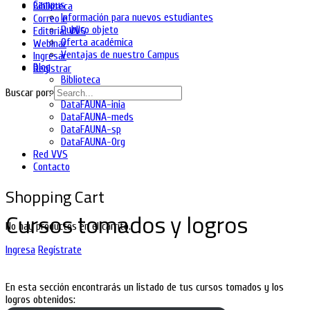
Campus
Biblioteca
Información para nuevos estudiantes
Correo e
Publico objeto
Editorial VVS
Oferta académica
Webinar
Ventajas de nuestro Campus
Ingresar
Blog
Registrar
Biblioteca
DataFAUNA-diet
Buscar por:
DataFAUNA-inia
DataFAUNA-meds
DataFAUNA-sp
DataFAUNA-Org
Red VVS
Contacto
Shopping Cart
Cursos tomados y logros
No hay productos en el carrito.
Ingresa
Regístrate
En esta sección encontrarás un listado de tus cursos tomados y los
logros obtenidos: