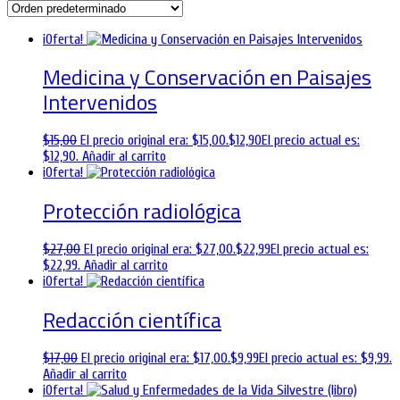
¡Oferta!
Medicina y Conservación en Paisajes
Intervenidos
$
15,00
El precio original era: $15,00.
$
12,90
El precio actual es:
$12,90.
Añadir al carrito
¡Oferta!
Protección radiológica
$
27,00
El precio original era: $27,00.
$
22,99
El precio actual es:
$22,99.
Añadir al carrito
¡Oferta!
Redacción científica
$
17,00
El precio original era: $17,00.
$
9,99
El precio actual es: $9,99.
Añadir al carrito
¡Oferta!