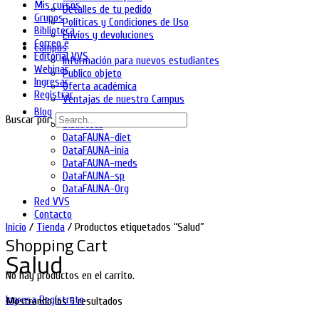
Mis cursos
Detalles de tu pedido
Grupos
Políticas y Condiciones de Uso
Biblioteca
Envíos y devoluciones
Correo e
Campus
Editorial VVS
Información para nuevos estudiantes
Webinar
Publico objeto
Ingresar
Oferta académica
Registrar
Ventajas de nuestro Campus
Blog
Buscar por:
Biblioteca
DataFAUNA-diet
DataFAUNA-inia
DataFAUNA-meds
DataFAUNA-sp
DataFAUNA-Org
Red VVS
Contacto
Inicio
/
Tienda
/ Productos etiquetados “Salud”
Shopping Cart
Salud
No hay productos en el carrito.
Ingresa
Regístrate
Mostrando los 5 resultados