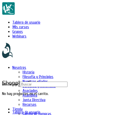
Tablero de usuario
Mis cursos
Grupos
Webinars
Nosotros
Historia
Filosofía y Principios
Shopping Cart
Nuestros aliados
Buscar por:
Derechos y beneficios
Asociados
No hay productos en el carrito.
Asamblea
Junta Directiva
Recursos
Tienda
Tablero de usuario
Carrito de compras