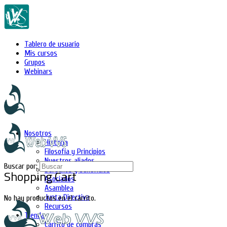
Tablero de usuario
Mis cursos
Grupos
Webinars
Nosotros
Historia
Filosofía y Principios
Nuestros aliados
Buscar por:
Derechos y beneficios
Shopping Cart
Asociados
Asamblea
Junta Directiva
No hay productos en el carrito.
Recursos
Tienda
Carrito de compras