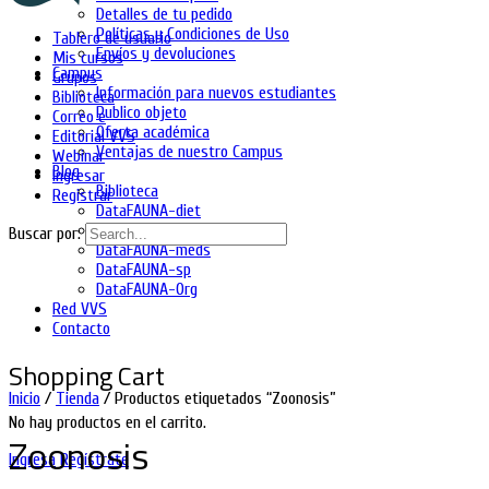
Detalles de tu pedido
Políticas y Condiciones de Uso
Tablero de usuario
Envíos y devoluciones
Mis cursos
Campus
Grupos
Información para nuevos estudiantes
Biblioteca
Publico objeto
Correo e
Oferta académica
Editorial VVS
Ventajas de nuestro Campus
Webinar
Blog
Ingresar
Biblioteca
Registrar
DataFAUNA-diet
DataFAUNA-inia
Buscar por:
DataFAUNA-meds
DataFAUNA-sp
DataFAUNA-Org
Red VVS
Contacto
Shopping Cart
Inicio
/
Tienda
/ Productos etiquetados “Zoonosis”
No hay productos en el carrito.
Zoonosis
Ingresa
Regístrate