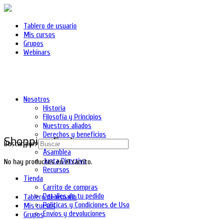
Tablero de usuario
Mis cursos
Grupos
Webinars
Nosotros
Historia
Filosofía y Principios
Nuestros aliados
Derechos y beneficios
Shopping Cart
Asociados
Buscar por:
Asamblea
Junta Directiva
No hay productos en el carrito.
Recursos
Tienda
Carrito de compras
Detalles de tu pedido
Tablero de usuario
Políticas y Condiciones de Uso
Mis cursos
Envíos y devoluciones
Grupos