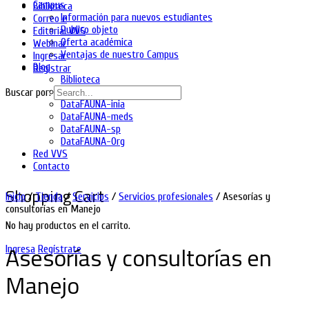
Campus
Biblioteca
Información para nuevos estudiantes
Correo e
Publico objeto
Editorial VVS
Oferta académica
Webinar
Ventajas de nuestro Campus
Ingresar
Blog
Registrar
Biblioteca
DataFAUNA-diet
Buscar por:
DataFAUNA-inia
DataFAUNA-meds
DataFAUNA-sp
DataFAUNA-Org
Red VVS
Contacto
Shopping Cart
Inicio
/
Tienda
/
Servicios
/
Servicios profesionales
/ Asesorías y
consultorías en Manejo
No hay productos en el carrito.
Asesorías y consultorías en
Ingresa
Regístrate
Manejo