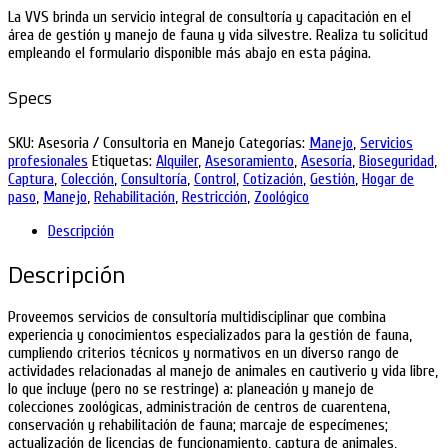
La VVS brinda un servicio integral de consultoría y capacitación en el
área de gestión y manejo de fauna y vida silvestre. Realiza tu solicitud
empleando el formulario disponible más abajo en esta página.
Specs
SKU:
Asesoria / Consultoria en Manejo
Categorías:
Manejo
,
Servicios
profesionales
Etiquetas:
Alquiler
,
Asesoramiento
,
Asesoría
,
Bioseguridad
,
Captura
,
Colección
,
Consultoría
,
Control
,
Cotización
,
Gestión
,
Hogar de
paso
,
Manejo
,
Rehabilitación
,
Restricción
,
Zoológico
Descripción
Descripción
Proveemos servicios de consultoría multidisciplinar que combina
experiencia y conocimientos especializados para la gestión de fauna,
cumpliendo criterios técnicos y normativos en un diverso rango de
actividades relacionadas al manejo de animales en cautiverio y vida libre,
lo que incluye (pero no se restringe) a: planeación y manejo de
colecciones zoológicas, administración de centros de cuarentena,
conservación y rehabilitación de fauna; marcaje de especímenes;
actualización de licencias de funcionamiento, captura de animales,