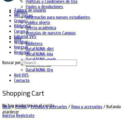
Políticas y Condiciones de Uso
Envíos y devoluciones
Tablero de usuario
Campus
Mis cursos
Información para nuevos estudiantes
Grupos
Publico objeto
Biblioteca
Oferta académica
Correo e
Ventajas de nuestro Campus
Editorial VVS
Blog
Webinar
Biblioteca
Ingresar
DataFAUNA-diet
Registrar
DataFAUNA-inia
DataFAUNA-meds
Buscar por:
DataFAUNA-sp
DataFAUNA-Org
Red VVS
Contacto
Shopping Cart
No hay productos en el carrito.
Inicio
/
Tienda
/
Prendas y accesorios
/
Ropa y accesorios
/ Bufanda
atardecer
Ingresa
Regístrate