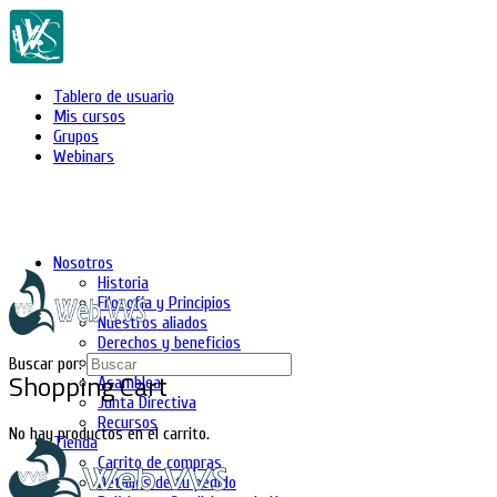
Tablero de usuario
Mis cursos
Grupos
Webinars
Nosotros
Historia
Filosofía y Principios
Nuestros aliados
Derechos y beneficios
Asociados
Buscar por:
Shopping Cart
Asamblea
Junta Directiva
Recursos
No hay productos en el carrito.
Tienda
Carrito de compras
Detalles de tu pedido