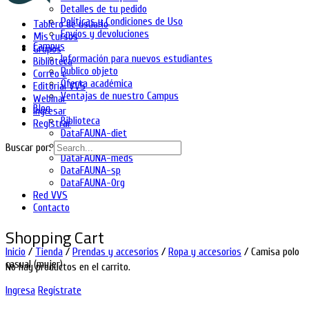
Detalles de tu pedido
Políticas y Condiciones de Uso
Tablero de usuario
Envíos y devoluciones
Mis cursos
Campus
Grupos
Información para nuevos estudiantes
Biblioteca
Publico objeto
Correo e
Oferta académica
Editorial VVS
Ventajas de nuestro Campus
Webinar
Blog
Ingresar
Biblioteca
Registrar
DataFAUNA-diet
DataFAUNA-inia
Buscar por:
DataFAUNA-meds
DataFAUNA-sp
DataFAUNA-Org
Red VVS
Contacto
Shopping Cart
Inicio
/
Tienda
/
Prendas y accesorios
/
Ropa y accesorios
/ Camisa polo
casual (mujer)
No hay productos en el carrito.
Ingresa
Regístrate