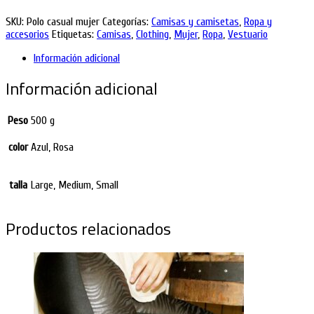
SKU:
Polo casual mujer
Categorías:
Camisas y camisetas
,
Ropa y
accesorios
Etiquetas:
Camisas
,
Clothing
,
Mujer
,
Ropa
,
Vestuario
Información adicional
Información adicional
Peso
500 g
color
Azul, Rosa
talla
Large, Medium, Small
Productos relacionados