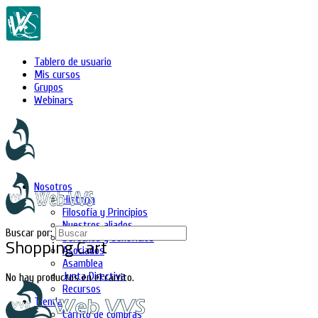
Tablero de usuario
Mis cursos
Grupos
Webinars
Nosotros
Historia
Filosofía y Principios
Nuestros aliados
Buscar por:
Derechos y beneficios
Shopping Cart
Asociados
Asamblea
Junta Directiva
No hay productos en el carrito.
Recursos
Tienda
Carrito de compras