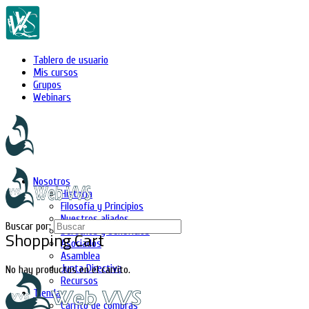
Tablero de usuario
Mis cursos
Grupos
Webinars
Nosotros
Historia
Filosofía y Principios
Nuestros aliados
Buscar por:
Derechos y beneficios
Shopping Cart
Asociados
Asamblea
Junta Directiva
No hay productos en el carrito.
Recursos
Tienda
Carrito de compras