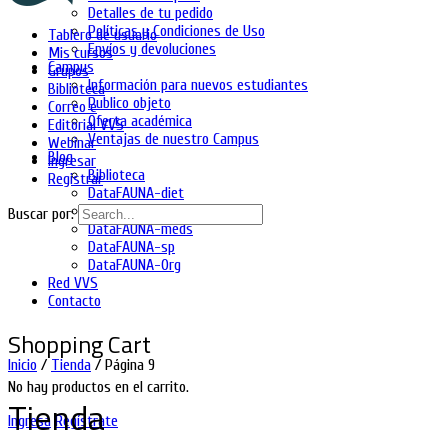
Detalles de tu pedido
Políticas y Condiciones de Uso
Tablero de usuario
Envíos y devoluciones
Mis cursos
Campus
Grupos
Información para nuevos estudiantes
Biblioteca
Publico objeto
Correo e
Oferta académica
Editorial VVS
Ventajas de nuestro Campus
Webinar
Blog
Ingresar
Biblioteca
Registrar
DataFAUNA-diet
DataFAUNA-inia
Buscar por:
DataFAUNA-meds
DataFAUNA-sp
DataFAUNA-Org
Red VVS
Contacto
Shopping Cart
Inicio
/
Tienda
/ Página 9
No hay productos en el carrito.
Tienda
Ingresa
Regístrate