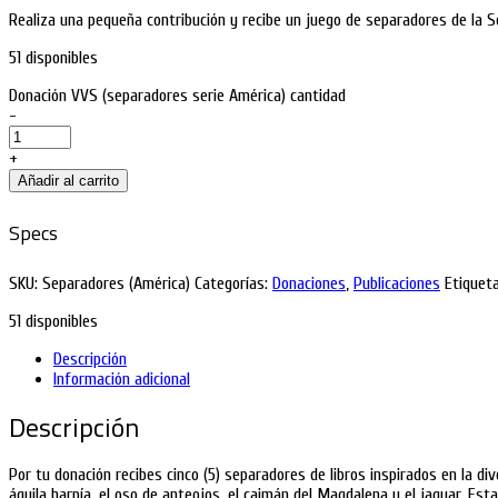
Realiza una pequeña contribución y recibe un juego de separadores de la S
51 disponibles
Donación VVS (separadores serie América) cantidad
-
+
Añadir al carrito
Specs
SKU:
Separadores (América)
Categorías:
Donaciones
,
Publicaciones
Etiqueta
51 disponibles
Descripción
Información adicional
Descripción
Por tu donación recibes cinco (5) separadores de libros inspirados en la di
águila harpía, el oso de anteojos, el caimán del Magdalena y el jaguar. Es