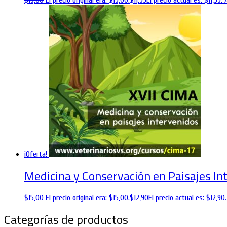
$
19,00
El precio original era: $19,00.
$
11,99
El precio actual es: $11,99.
¡Oferta!
Medicina y Conservación en Paisajes In
$
15,00
El precio original era: $15,00.
$
12,90
El precio actual es: $12,90.
Categorías de productos