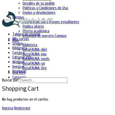
Detalles de tu pedido
Políticas y Condiciones de Uso
Envíos y devoluciones
Campus
Información para nuevos estudiantes
Publico objeto
Oferta académica
Tablero de usuario
Ventajas de nuestro Campus
Mis cursos
Blog
Grupos
Biblioteca
Biblioteca
DataFAUNA-diet
Correo e
DataFAUNA-inia
Editorial VVS
DataFAUNA-meds
Webinar
DataFAUNA-sp
Ingresar
DataFAUNA-Org
Registrar
Red VVS
Contacto
Buscar por:
Shopping Cart
No hay productos en el carrito.
Ingresa
Regístrate