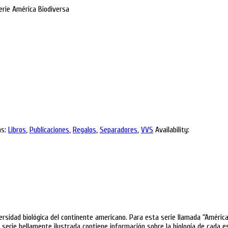
erie América Biodiversa
s:
Libros
,
Publicaciones
,
Regalos
,
Separadores
,
VVS
Availability:
versidad biológica del continente americano. Para esta serie llamada “Améric
ta serie bellamente ilustrada contiene información sobre la biología de cada 