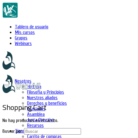
Tablero de usuario
Mis cursos
Grupos
Webinars
Nosotros
Historia
Filosofía y Principios
Nuestros aliados
Derechos y beneficios
Shopping Cart
Asociados
Asamblea
Junta Directiva
No hay productos en el carrito.
Recursos
Tienda
Buscar por:
Carrito de compras