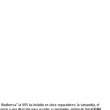
a Biodiversa” la VVS ha incluido en cinco separadores: la tamandúa, el
especie y una dirección para acceder a contenidos
online
de DataFAUNA.