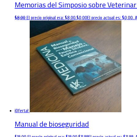
Memorias del Simposio sobre Veterinari
$
8,00
El precio original era: $8,00.
$
0,00
El precio actual es: $0,00.
A
¡Oferta!
Manual de bioseguridad