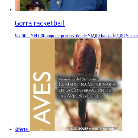
Gorra racketball
$
12,00
-
$
14,00
Rango de precios: desde $12,00 hasta $14,00
Selecc
¡Oferta!