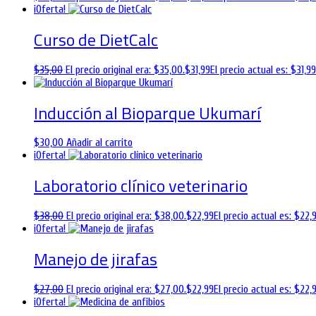
¡Oferta!
Curso de DietCalc
$
35,00
El precio original era: $35,00.
$
31,99
El precio actual es: $31,99
Inducción al Bioparque Ukumarí
$
30,00
Añadir al carrito
¡Oferta!
Laboratorio clínico veterinario
$
38,00
El precio original era: $38,00.
$
22,99
El precio actual es: $22,9
¡Oferta!
Manejo de jirafas
$
27,00
El precio original era: $27,00.
$
22,99
El precio actual es: $22,9
¡Oferta!