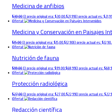
Medicina de anfibios
$
30,00
El precio original era: $30,00.
$
21,99
El precio actual es: $21,99
¡Oferta!
Medicina y Conservación en Paisajes In
$
15,00
El precio original era: $15,00.
$
12,90
El precio actual es: $12,90.
¡Oferta!
Nutrición de fauna
$
99,00
El precio original era: $99,00.
$
68,99
El precio actual es: $68,9
¡Oferta!
Protección radiológica
$
27,00
El precio original era: $27,00.
$
22,99
El precio actual es: $22,9
¡Oferta!
Redacción científica