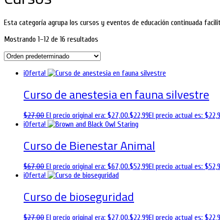
Esta categoría agrupa los cursos y eventos de educación continuada faci
Mostrando 1–12 de 16 resultados
¡Oferta!
Curso de anestesia en fauna silvestre
$
27,00
El precio original era: $27,00.
$
22,99
El precio actual es: $22,9
¡Oferta!
Curso de Bienestar Animal
$
67,00
El precio original era: $67,00.
$
52,99
El precio actual es: $52,9
¡Oferta!
Curso de bioseguridad
$
27,00
El precio original era: $27,00.
$
22,99
El precio actual es: $22,9