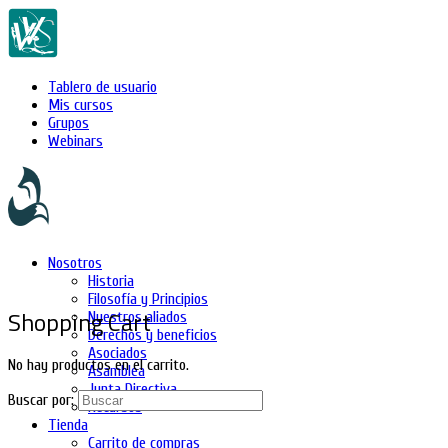
Tablero de usuario
Mis cursos
Grupos
Webinars
Nosotros
Historia
Filosofía y Principios
Shopping Cart
Nuestros aliados
Derechos y beneficios
Asociados
No hay productos en el carrito.
Asamblea
Junta Directiva
Buscar por:
Recursos
Tienda
Carrito de compras