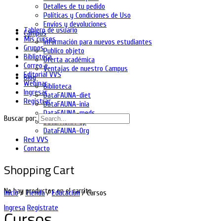
Detalles de tu pedido
Políticas y Condiciones de Uso
Envíos y devoluciones
Tablero de usuario
Campus
Mis cursos
Información para nuevos estudiantes
Grupos
Publico objeto
Biblioteca
Oferta académica
Correo e
Ventajas de nuestro Campus
Editorial VVS
Blog
Webinar
Biblioteca
Ingresar
DataFAUNA-diet
Registrar
DataFAUNA-inia
DataFAUNA-meds
Buscar por:
DataFAUNA-sp
DataFAUNA-Org
Red VVS
Contacto
Shopping Cart
No hay productos en el carrito.
Inicio
/
Tienda
/
Educación
/ Cursos
Ingresa
Regístrate
Cursos