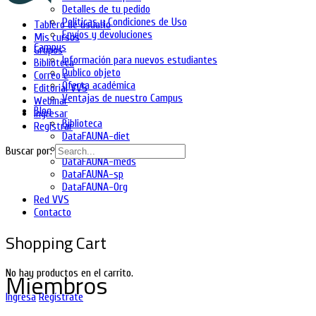
Detalles de tu pedido
Políticas y Condiciones de Uso
Tablero de usuario
Envíos y devoluciones
Mis cursos
Campus
Grupos
Información para nuevos estudiantes
Biblioteca
Publico objeto
Correo e
Oferta académica
Editorial VVS
Ventajas de nuestro Campus
Webinar
Blog
Ingresar
Biblioteca
Registrar
DataFAUNA-diet
DataFAUNA-inia
Buscar por:
DataFAUNA-meds
DataFAUNA-sp
DataFAUNA-Org
Red VVS
Contacto
Shopping Cart
No hay productos en el carrito.
Miembros
Ingresa
Regístrate