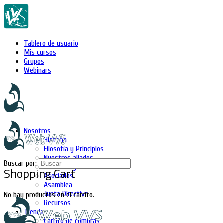
Tablero de usuario
Mis cursos
Grupos
Webinars
Nosotros
Historia
Filosofía y Principios
Nuestros aliados
Buscar por:
Derechos y beneficios
Shopping Cart
Asociados
Asamblea
Junta Directiva
No hay productos en el carrito.
Recursos
Tienda
Carrito de compras