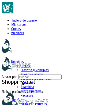
Tablero de usuario
Mis cursos
Grupos
Webinars
Nosotros
Historia
Filosofía y Principios
Nuestros aliados
Buscar por:
Derechos y beneficios
Shopping Cart
Asociados
Asamblea
Junta Directiva
No hay productos en el carrito.
Recursos
Tienda
Carrito de compras