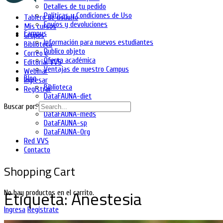
Detalles de tu pedido
Políticas y Condiciones de Uso
Tablero de usuario
Envíos y devoluciones
Mis cursos
Campus
Grupos
Información para nuevos estudiantes
Biblioteca
Publico objeto
Correo e
Oferta académica
Editorial VVS
Ventajas de nuestro Campus
Webinar
Blog
Ingresar
Biblioteca
Registrar
DataFAUNA-diet
DataFAUNA-inia
Buscar por:
DataFAUNA-meds
DataFAUNA-sp
DataFAUNA-Org
Red VVS
Contacto
Shopping Cart
Etiqueta:
Anestesia
No hay productos en el carrito.
Ingresa
Regístrate