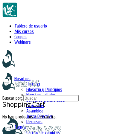
Tablero de usuario
Mis cursos
Grupos
Webinars
Nosotros
Historia
Filosofía y Principios
Nuestros aliados
Buscar por:
Derechos y beneficios
Shopping Cart
Asociados
Asamblea
Junta Directiva
No hay productos en el carrito.
Recursos
Tienda
Carrito de compras