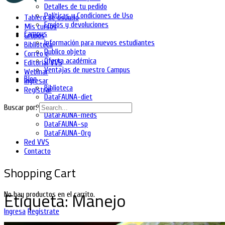
Detalles de tu pedido
Políticas y Condiciones de Uso
Tablero de usuario
Envíos y devoluciones
Mis cursos
Campus
Grupos
Información para nuevos estudiantes
Biblioteca
Publico objeto
Correo e
Oferta académica
Editorial VVS
Ventajas de nuestro Campus
Webinar
Blog
Ingresar
Biblioteca
Registrar
DataFAUNA-diet
DataFAUNA-inia
Buscar por:
DataFAUNA-meds
DataFAUNA-sp
DataFAUNA-Org
Red VVS
Contacto
Shopping Cart
Etiqueta:
Manejo
No hay productos en el carrito.
Ingresa
Regístrate