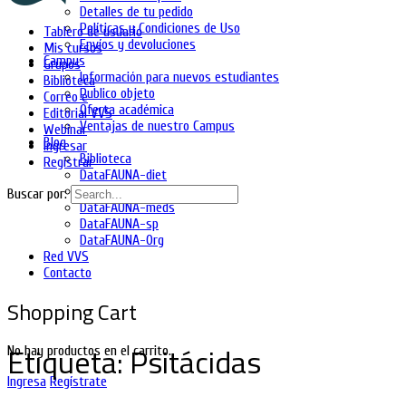
Detalles de tu pedido
Políticas y Condiciones de Uso
Tablero de usuario
Envíos y devoluciones
Mis cursos
Campus
Grupos
Información para nuevos estudiantes
Biblioteca
Publico objeto
Correo e
Oferta académica
Editorial VVS
Ventajas de nuestro Campus
Webinar
Blog
Ingresar
Biblioteca
Registrar
DataFAUNA-diet
DataFAUNA-inia
Buscar por:
DataFAUNA-meds
DataFAUNA-sp
DataFAUNA-Org
Red VVS
Contacto
Shopping Cart
Etiqueta:
Psitácidas
No hay productos en el carrito.
Ingresa
Regístrate