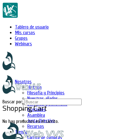
Tablero de usuario
Mis cursos
Grupos
Webinars
Nosotros
Historia
Filosofía y Principios
Nuestros aliados
Buscar por:
Derechos y beneficios
Shopping Cart
Asociados
Asamblea
Junta Directiva
No hay productos en el carrito.
Recursos
Tienda
Carrito de compras