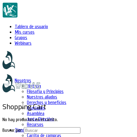
Tablero de usuario
Mis cursos
Grupos
Webinars
Nosotros
Historia
Filosofía y Principios
Nuestros aliados
Derechos y beneficios
Shopping Cart
Asociados
Asamblea
Junta Directiva
No hay productos en el carrito.
Recursos
Tienda
Buscar por:
Carrito de compras