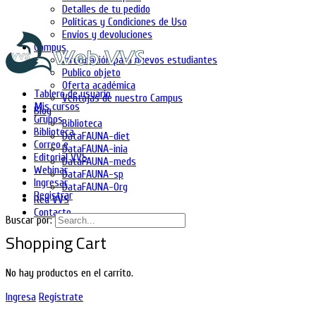
Detalles de tu pedido
Políticas y Condiciones de Uso
Envíos y devoluciones
Campus
Información para nuevos estudiantes
Publico objeto
Oferta académica
Tablero de usuario
Ventajas de nuestro Campus
Mis cursos
Blog
Grupos
Biblioteca
Biblioteca
DataFAUNA-diet
Correo e
DataFAUNA-inia
Editorial VVS
DataFAUNA-meds
Webinar
DataFAUNA-sp
Ingresar
DataFAUNA-Org
Registrar
Red VVS
Contacto
Buscar por:
Shopping Cart
No hay productos en el carrito.
Ingresa
Regístrate