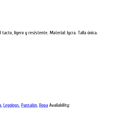
acto, ligero y resistente. Material: lycra. Talla única.
a
,
Leggings
,
Pantalón
,
Ropa
Availability: