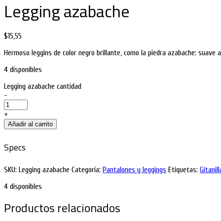
Legging azabache
$
15,55
Hermoso leggins de color negro brillante, como la piedra azabache: suave al t
4 disponibles
Legging azabache cantidad
-
+
Añadir al carrito
Specs
SKU:
Legging azabache
Categoría:
Pantalones y leggings
Etiquetas:
Gitanill
4 disponibles
Productos relacionados