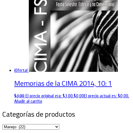
¡Oferta!
Memorias de la CIMA 2014, 10: 1
$
3,00
El precio original era: $3,00.
$
0,00
El precio actual es: $0,00.
Añadir al carrito
Categorías de productos