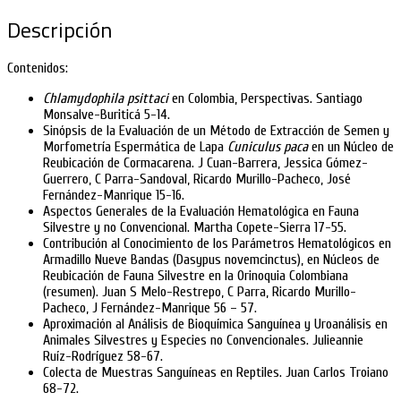
Descripción
Contenidos:
Chlamydophila psittaci
en Colombia, Perspectivas. Santiago
Monsalve-Buriticá 5-14.
Sinópsis de la Evaluación de un Método de Extracción de Semen y
Morfometría Espermática de Lapa
Cuniculus paca
en un Núcleo de
Reubicación de Cormacarena. J Cuan-Barrera, Jessica Gómez-
Guerrero, C Parra-Sandoval, Ricardo Murillo-Pacheco, José
Fernández-Manrique 15-16.
Aspectos Generales de la Evaluación Hematológica en Fauna
Silvestre y no Convencional. Martha Copete-Sierra 17-55.
Contribución al Conocimiento de los Parámetros Hematológicos en
Armadillo Nueve Bandas (Dasypus novemcinctus), en Núcleos de
Reubicación de Fauna Silvestre en la Orinoquia Colombiana
(resumen). Juan S Melo-Restrepo, C Parra, Ricardo Murillo-
Pacheco, J Fernández-Manrique 56 – 57.
Aproximación al Análisis de Bioquímica Sanguínea y Uroanálisis en
Animales Silvestres y Especies no Convencionales. Julieannie
Ruíz-Rodríguez 58-67.
Colecta de Muestras Sanguíneas en Reptiles. Juan Carlos Troiano
68-72.