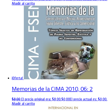
Añadir al carrito
¡Oferta!
Memorias de la CIMA 2010, 06: 2
$
8,00
El precio original era: $8,00.
$
0,00
El precio actual es: $0,00.
Añadir al carrito