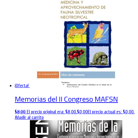
¡Oferta!
Memorias del II Congreso MAFSN
$
8,00
El precio original era: $8,00.
$
0,00
El precio actual es: $0,00.
Añadir al carrito