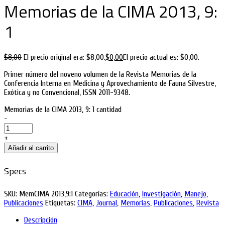
Memorias de la CIMA 2013, 9:
1
$
8,00
El precio original era: $8,00.
$
0,00
El precio actual es: $0,00.
Primer número del noveno volumen de la Revista Memorias de la
Conferencia Interna en Medicina y Aprovechamiento de Fauna Silvestre,
Exótica y no Convencional, ISSN 2011-9348.
Memorias de la CIMA 2013, 9: 1 cantidad
-
+
Añadir al carrito
Specs
SKU:
MemCIMA 2013,9:1
Categorías:
Educación
,
Investigación
,
Manejo
,
Publicaciones
Etiquetas:
CIMA
,
Journal
,
Memorias
,
Publicaciones
,
Revista
Descripción