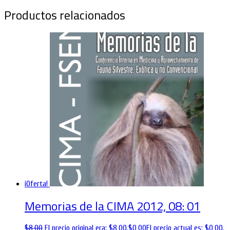
Productos relacionados
¡Oferta!
Memorias de la CIMA 2012, 08: 01
$
8,00
El precio original era: $8,00.
$
0,00
El precio actual es: $0,00.