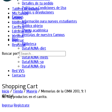
Detalles de tu pedido
Políticas y Condiciones de Uso
Tablero de usuario
Envíos y devoluciones
Mis cursos
Campus
Grupos
Información para nuevos estudiantes
Biblioteca
Publico objeto
Correo e
Oferta académica
Editorial VVS
Ventajas de nuestro Campus
Webinar
Blog
Ingresar
Biblioteca
Registrar
DataFAUNA-diet
DataFAUNA-inia
Buscar por:
DataFAUNA-meds
DataFAUNA-sp
DataFAUNA-Org
Red VVS
Contacto
Shopping Cart
Inicio
/
Tienda
/
Manejo
/ Memorias de la CIMA 2013, 9: 1
¡Oferta!
No hay productos en el carrito.
Ingresa
Regístrate