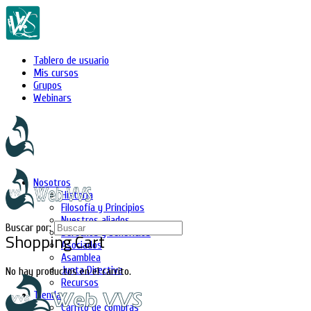
Tablero de usuario
Mis cursos
Grupos
Webinars
Nosotros
Historia
Filosofía y Principios
Nuestros aliados
Buscar por:
Derechos y beneficios
Shopping Cart
Asociados
Asamblea
Junta Directiva
No hay productos en el carrito.
Recursos
Tienda
Carrito de compras