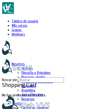
Tablero de usuario
Mis cursos
Grupos
Webinars
Nosotros
Historia
Filosofía y Principios
Nuestros aliados
Buscar por:
Derechos y beneficios
Shopping Cart
Asociados
Asamblea
Junta Directiva
No hay productos en el carrito.
Recursos
Tienda
Carrito de compras