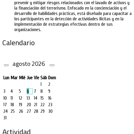
prevenir y mitigar riesgos relacionados con el lavado de activos y
la financiación del terrorismo. Enfocado en la concienciación y el
desarrollo de habilidades prácticas, está diseñado para capacitar a
los participantes en la detección de actividades ilícitas y en la
implementación de estrategias efectivas dentro de sus
organizaciones.
Calendario
agosto
2026
Lun
Mar
Mié
Jue
Vie
Sáb
Dom
1
2
3
4
5
6
7
8
9
10
11
12
13
14
15
16
17
18
19
20
21
22
23
24
25
26
27
28
29
30
31
Actividad