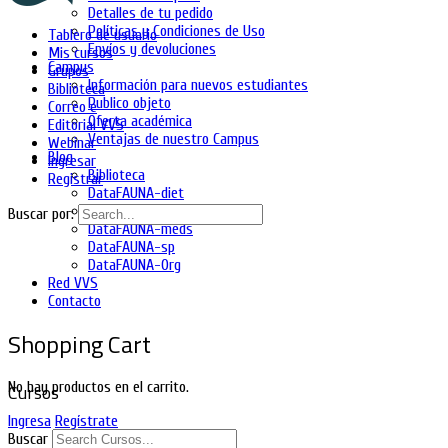
Detalles de tu pedido
Políticas y Condiciones de Uso
Tablero de usuario
Envíos y devoluciones
Mis cursos
Campus
Grupos
Información para nuevos estudiantes
Biblioteca
Publico objeto
Correo e
Oferta académica
Editorial VVS
Ventajas de nuestro Campus
Webinar
Blog
Ingresar
Biblioteca
Registrar
DataFAUNA-diet
DataFAUNA-inia
Buscar por:
DataFAUNA-meds
DataFAUNA-sp
DataFAUNA-Org
Red VVS
Contacto
Shopping Cart
No hay productos en el carrito.
Cursos
Ingresa
Regístrate
Buscar