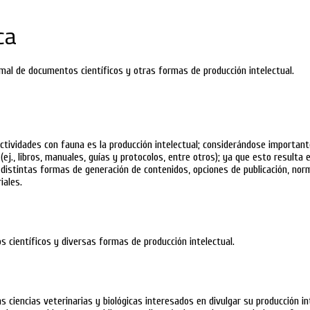
ca
al de documentos científicos y otras formas de producción intelectual.
ctividades con fauna es la producción intelectual; considerándose important
 (ej., libros, manuales, guías y protocolos, entre otros); ya que esto result
as distintas formas de generación de contenidos, opciones de publicación, n
iales.
s científicos y diversas formas de producción intelectual.
 ciencias veterinarias y biológicas interesados en divulgar su producción int