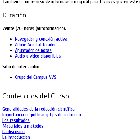
También es un recurso de información muy útil para técnicos que en este 
Duración
Veinte (20) horas (autoformación).
Navegador y conexión activa
Adobe Acrobat Reader
Apuntador de notas
Audio y vídeo disponibles
Sitio de intercambio:
Grupo del Campus VVS
Contenidos del Curso
Generalidades de la redacción científica
Importancia de publicar y tips de redacción
Los resultados
Materiales y métodos
La discusión
La introducción