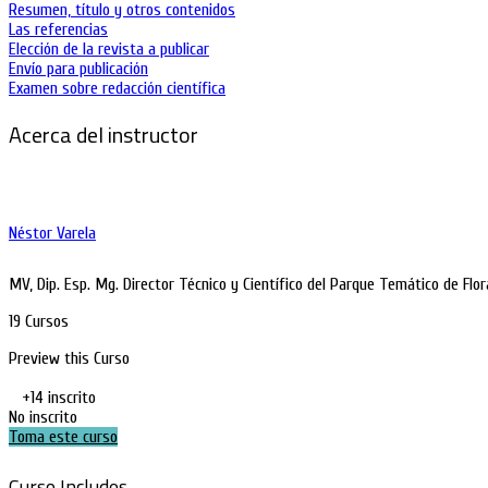
Resumen, título y otros contenidos
Las referencias
Elección de la revista a publicar
Envío para publicación
Examen sobre redacción científica
Acerca del instructor
Néstor Varela
MV, Dip. Esp. Mg. Director Técnico y Científico del Parque Temático de Flo
19 Cursos
Preview this Curso
+14
inscrito
No inscrito
Toma este curso
Curso Includes