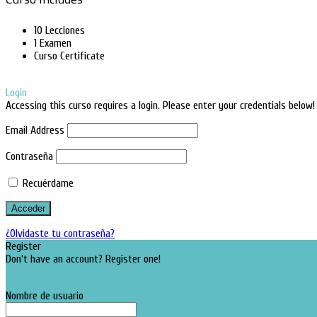
10 Lecciones
1 Examen
Curso Certificate
Login
Accessing this curso requires a login. Please enter your credentials below!
Email Address
Contraseña
Recuérdame
¿Olvidaste tu contraseña?
Register
Don't have an account? Register one!
Register an Account
Nombre de usuario