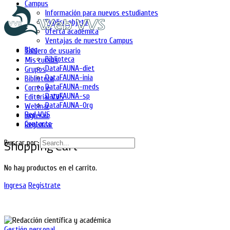
Campus
Información para nuevos estudiantes
Publico objeto
Oferta académica
Ventajas de nuestro Campus
Blog
Tablero de usuario
Biblioteca
Mis cursos
DataFAUNA-diet
Grupos
DataFAUNA-inia
Biblioteca
DataFAUNA-meds
Correo e
DataFAUNA-sp
Editorial VVS
DataFAUNA-Org
Webinar
Red VVS
Ingresar
Contacto
Registrar
Shopping Cart
Buscar por:
No hay productos en el carrito.
Ingresa
Regístrate
Gestión personal
,