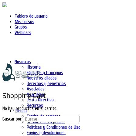
Tablero de usuario
Mis cursos
Grupos
Webinars
Nosotros
Historia
Filosofía y Principios
Nuestros aliados
Derechos y beneficios
Asociados
Shopping Cart
Asamblea
Junta Directiva
Recursos
No hay productos en el carrito.
Tienda
Carrito de compras
Buscar por:
Detalles de tu pedido
Políticas y Condiciones de Uso
Envíos y devoluciones