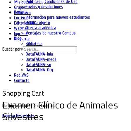
Políticas y Condiciones de Uso
Mis cursos
Envíos y devoluciones
Grupos
Campus
Biblioteca
Información para nuevos estudiantes
Correo e
Publico objeto
Editorial VVS
Oferta académica
Webinar
Ventajas de nuestro Campus
Ingresar
Blog
Registrar
Biblioteca
DataFAUNA-diet
Buscar por:
DataFAUNA-inia
DataFAUNA-meds
DataFAUNA-sp
DataFAUNA-Org
Red VVS
Contacto
Shopping Cart
Examen Clínico de Animales
No hay productos en el carrito.
Silvestres
Ingresa
Regístrate