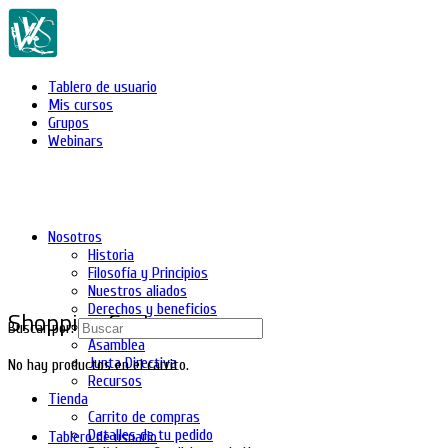
Tablero de usuario
Mis cursos
Grupos
Webinars
Nosotros
Historia
Filosofía y Principios
Nuestros aliados
Derechos y beneficios
Shopping Cart
Asociados
Buscar por:
Asamblea
Junta Directiva
No hay productos en el carrito.
Recursos
Tienda
Carrito de compras
Detalles de tu pedido
Tablero de usuario