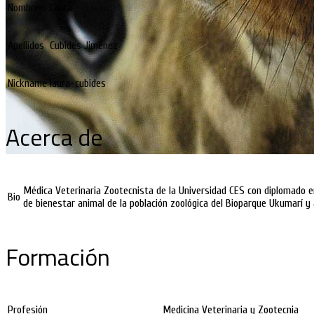
Nombre
Laura
Apellidos
Cubides Jiménez
Nickname
laura-cubides
Acerca de
Médica Veterinaria Zootecnista de la Universidad CES con diplomado e
Bio
de bienestar animal de la población zoológica del Bioparque Ukumarí y
Formación
Profesión
Medicina Veterinaria y Zootecnia