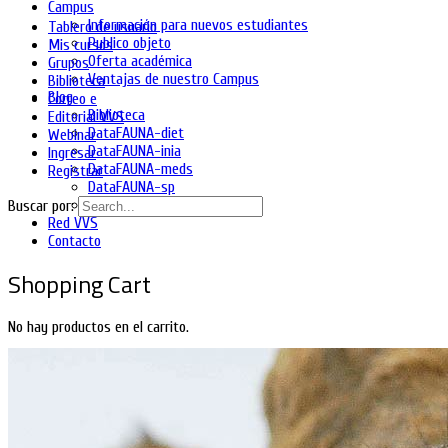
Campus
Información para nuevos estudiantes
Tablero de usuario
Publico objeto
Mis cursos
Oferta académica
Grupos
Ventajas de nuestro Campus
Biblioteca
Blog
Correo e
Biblioteca
Editorial VVS
DataFAUNA-diet
Webinar
DataFAUNA-inia
Ingresar
DataFAUNA-meds
Registrar
DataFAUNA-sp
DataFAUNA-Org
Buscar por:
Red VVS
Contacto
Shopping Cart
No hay productos en el carrito.
Ingresa
Regístrate