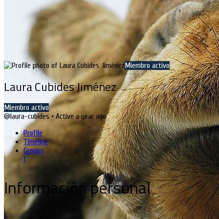
Miembro activo
Laura Cubides Jiménez
Miembro activo
@laura-cubides
•
Active a year ago
Profile
Timeline
Groups
1
Información personal