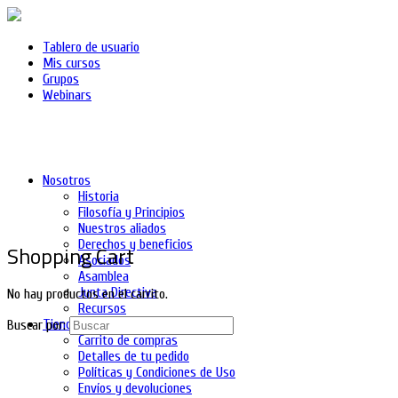
Tablero de usuario
Mis cursos
Grupos
Webinars
Nosotros
Historia
Filosofía y Principios
Nuestros aliados
Derechos y beneficios
Shopping Cart
Asociados
Asamblea
Junta Directiva
No hay productos en el carrito.
Recursos
Tienda
Buscar por:
Carrito de compras
Detalles de tu pedido
Políticas y Condiciones de Uso
Envíos y devoluciones