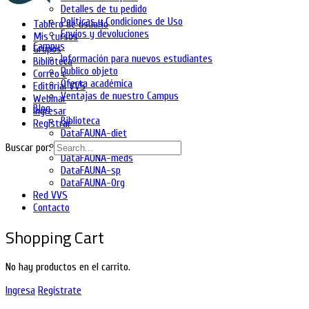
Detalles de tu pedido
Políticas y Condiciones de Uso
Tablero de usuario
Envíos y devoluciones
Mis cursos
Campus
Grupos
Información para nuevos estudiantes
Biblioteca
Publico objeto
Correo e
Oferta académica
Editorial VVS
Ventajas de nuestro Campus
Webinar
Blog
Ingresar
Biblioteca
Registrar
DataFAUNA-diet
DataFAUNA-inia
Buscar por:
DataFAUNA-meds
DataFAUNA-sp
DataFAUNA-Org
Red VVS
Contacto
Shopping Cart
No hay productos en el carrito.
Ingresa
Regístrate