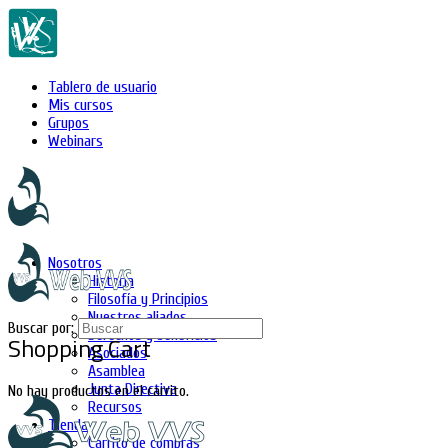
Tablero de usuario
Mis cursos
Grupos
Webinars
Nosotros
Historia
Filosofía y Principios
Nuestros aliados
Buscar por:
Derechos y beneficios
Shopping Cart
Asociados
Asamblea
Junta Directiva
No hay productos en el carrito.
Recursos
Tienda
Carrito de compras