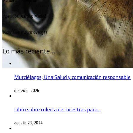
Nombre
Mauricio
Apellidos
Vargas Madrid
Nickname
mauriciovargas
Lo más reciente…
Murciélagos, Una Salud y comunicación responsable
marzo 6, 2026
Libro sobre colecta de muestras para…
agosto 23, 2024