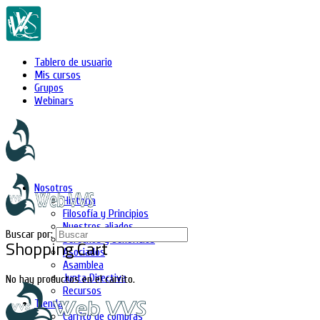
Tablero de usuario
Mis cursos
Grupos
Webinars
Nosotros
Historia
Filosofía y Principios
Nuestros aliados
Buscar por:
Derechos y beneficios
Shopping Cart
Asociados
Asamblea
Junta Directiva
No hay productos en el carrito.
Recursos
Tienda
Carrito de compras