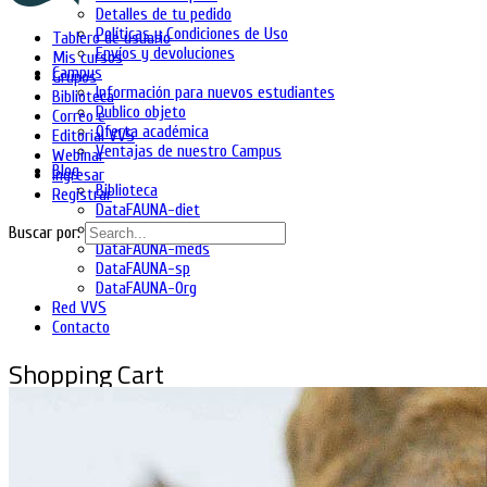
Detalles de tu pedido
Políticas y Condiciones de Uso
Tablero de usuario
Envíos y devoluciones
Mis cursos
Campus
Grupos
Información para nuevos estudiantes
Biblioteca
Publico objeto
Correo e
Oferta académica
Editorial VVS
Ventajas de nuestro Campus
Webinar
Blog
Ingresar
Biblioteca
Registrar
DataFAUNA-diet
DataFAUNA-inia
Buscar por:
DataFAUNA-meds
DataFAUNA-sp
DataFAUNA-Org
Red VVS
Contacto
Shopping Cart
No hay productos en el carrito.
Ingresa
Regístrate