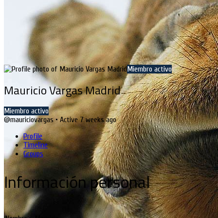
Miembro activo
Mauricio Vargas Madrid
Miembro activo
@mauriciovargas
•
Active 7 weeks ago
Profile
Timeline
Groups
Información personal