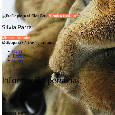
Miembro fundador
Silvia Parra
Miembro fundador
@silviaparra
•
Active 5 years ago
Profile
Timeline
Groups
3
Información personal
Nombre
Silvia
Apellidos
Parra