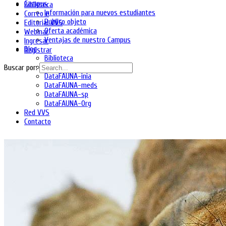
Campus
Biblioteca
Información para nuevos estudiantes
Correo e
Publico objeto
Editorial VVS
Oferta académica
Webinar
Ventajas de nuestro Campus
Ingresar
Blog
Registrar
Biblioteca
DataFAUNA-diet
Buscar por:
DataFAUNA-inia
DataFAUNA-meds
DataFAUNA-sp
DataFAUNA-Org
Red VVS
Contacto
Shopping Cart
No hay productos en el carrito.
Ingresa
Regístrate