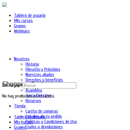
Tablero de usuario
Mis cursos
Grupos
Webinars
Nosotros
Historia
Filosofía y Principios
Nuestros aliados
Derechos y beneficios
Shopping Cart
Asociados
Buscar por:
Asamblea
Junta Directiva
No hay productos en el carrito.
Recursos
Tienda
Carrito de compras
Detalles de tu pedido
Tablero de usuario
Políticas y Condiciones de Uso
Mis cursos
Envíos y devoluciones
Grupos