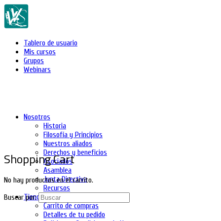
Tablero de usuario
Mis cursos
Grupos
Webinars
Nosotros
Historia
Filosofía y Principios
Nuestros aliados
Derechos y beneficios
Shopping Cart
Asociados
Asamblea
Junta Directiva
No hay productos en el carrito.
Recursos
Tienda
Buscar por:
Carrito de compras
Detalles de tu pedido