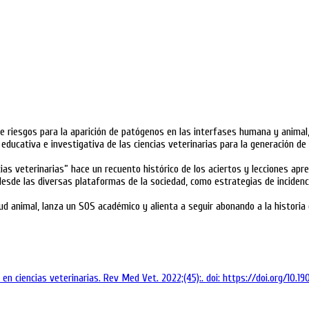
e riesgos para la aparición de patógenos en las interfases humana y animal,
d educativa e investigativa de las ciencias veterinarias para la generación d
iencias veterinarias” hace un recuento histórico de los aciertos y lecciones 
desde las diversas plataformas de la sociedad, como estrategias de incidencia
alud animal, lanza un SOS académico y alienta a seguir abonando a la historia
l en ciencias veterinarias. Rev Med Vet. 2022;(45):. doi: https://doi.org/10.19