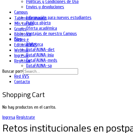
Políticas y Condiciones de Uso
Envíos y devoluciones
Campus
Información para nuevos estudiantes
Tablero de usuario
Publico objeto
Mis cursos
Oferta académica
Grupos
Ventajas de nuestro Campus
Biblioteca
Blog
Correo e
Biblioteca
Editorial VVS
DataFAUNA-diet
Webinar
DataFAUNA-inia
Ingresar
DataFAUNA-meds
Registrar
DataFAUNA-sp
DataFAUNA-Org
Buscar por:
Red VVS
Contacto
Shopping Cart
No hay productos en el carrito.
Ingresa
Regístrate
Retos institucionales en post