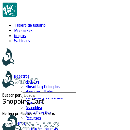
Tablero de usuario
Mis cursos
Grupos
Webinars
Nosotros
Historia
Filosofía y Principios
Nuestros aliados
Buscar por:
Derechos y beneficios
Shopping Cart
Asociados
Asamblea
Junta Directiva
No hay productos en el carrito.
Recursos
Tienda
Carrito de compras