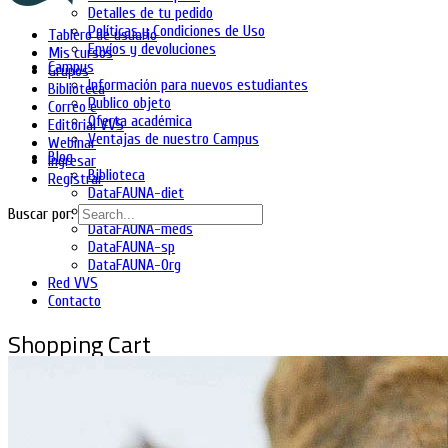
Detalles de tu pedido
Políticas y Condiciones de Uso
Tablero de usuario
Envíos y devoluciones
Mis cursos
Campus
Grupos
Información para nuevos estudiantes
Biblioteca
Publico objeto
Correo e
Oferta académica
Editorial VVS
Ventajas de nuestro Campus
Webinar
Blog
Ingresar
Biblioteca
Registrar
DataFAUNA-diet
DataFAUNA-inia
Buscar por:
DataFAUNA-meds
DataFAUNA-sp
DataFAUNA-Org
Red VVS
Contacto
Shopping Cart
No hay productos en el carrito.
Ingresa
Regístrate