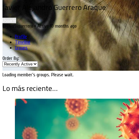
Javier Alejandro Guerrero Araque
Usuario
@javo91guerrero
•
Active 10 months ago
Profile
Timeline
Groups
Order By:
Loading member’s groups. Please wait.
Lo más reciente…