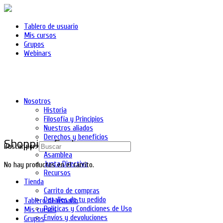
Tablero de usuario
Mis cursos
Grupos
Webinars
Nosotros
Historia
Filosofía y Principios
Nuestros aliados
Derechos y beneficios
Shopping Cart
Asociados
Buscar por:
Asamblea
Junta Directiva
No hay productos en el carrito.
Recursos
Tienda
Carrito de compras
Detalles de tu pedido
Tablero de usuario
Políticas y Condiciones de Uso
Mis cursos
Envíos y devoluciones
Grupos