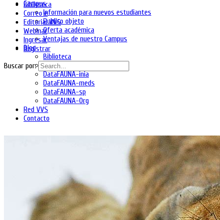
Campus
Biblioteca
Información para nuevos estudiantes
Correo e
Publico objeto
Editorial VVS
Oferta académica
Webinar
Ventajas de nuestro Campus
Ingresar
Blog
Registrar
Biblioteca
DataFAUNA-diet
Buscar por:
DataFAUNA-inia
DataFAUNA-meds
DataFAUNA-sp
DataFAUNA-Org
Red VVS
Contacto
Shopping Cart
No hay productos en el carrito.
Ingresa
Regístrate