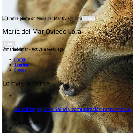
Usuario
María del Mar Oviedo Lora
Usuario
@mariadelmar
•
Active a week ago
Profile
Timeline
Groups
Lo más reciente…
Murciélagos, Una Salud y comunicación responsable
marzo 6, 2026