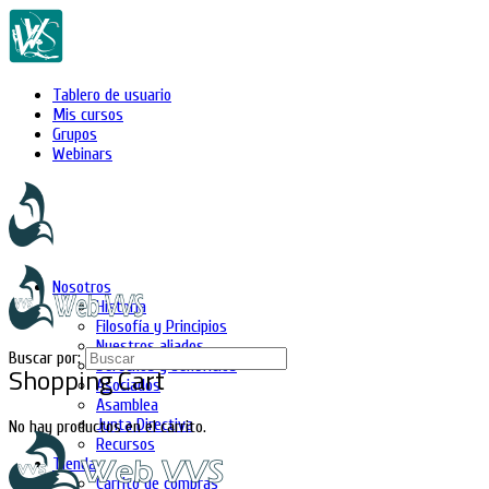
Tablero de usuario
Mis cursos
Grupos
Webinars
Nosotros
Historia
Filosofía y Principios
Nuestros aliados
Buscar por:
Derechos y beneficios
Shopping Cart
Asociados
Asamblea
Junta Directiva
No hay productos en el carrito.
Recursos
Tienda
Carrito de compras