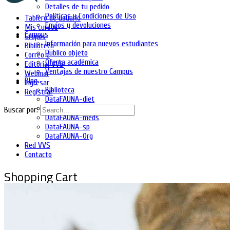
Detalles de tu pedido
Políticas y Condiciones de Uso
Tablero de usuario
Envíos y devoluciones
Mis cursos
Campus
Grupos
Información para nuevos estudiantes
Biblioteca
Publico objeto
Correo e
Oferta académica
Editorial VVS
Ventajas de nuestro Campus
Webinar
Blog
Ingresar
Biblioteca
Registrar
DataFAUNA-diet
DataFAUNA-inia
Buscar por:
DataFAUNA-meds
DataFAUNA-sp
DataFAUNA-Org
Red VVS
Contacto
Shopping Cart
No hay productos en el carrito.
Ingresa
Regístrate