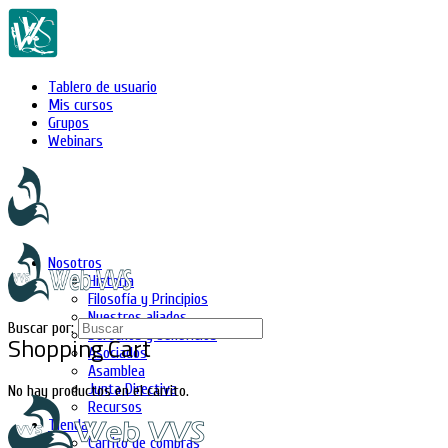
Tablero de usuario
Mis cursos
Grupos
Webinars
Nosotros
Historia
Filosofía y Principios
Nuestros aliados
Buscar por:
Derechos y beneficios
Shopping Cart
Asociados
Asamblea
Junta Directiva
No hay productos en el carrito.
Recursos
Tienda
Carrito de compras