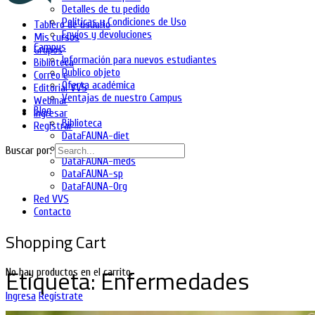
Detalles de tu pedido
Políticas y Condiciones de Uso
Tablero de usuario
Envíos y devoluciones
Mis cursos
Campus
Grupos
Información para nuevos estudiantes
Biblioteca
Publico objeto
Correo e
Oferta académica
Editorial VVS
Ventajas de nuestro Campus
Webinar
Blog
Ingresar
Biblioteca
Registrar
DataFAUNA-diet
DataFAUNA-inia
Buscar por:
DataFAUNA-meds
DataFAUNA-sp
DataFAUNA-Org
Red VVS
Contacto
Shopping Cart
Etiqueta:
Enfermedades
No hay productos en el carrito.
Ingresa
Regístrate