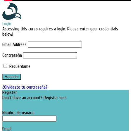
Login
Accessing this curso requires a login. Please enter your credentials
below!
Email Address
Contraseña
Recuérdame
¿Olvidaste tu contraseña?
Register
Don't have an account? Register one!
Register an Account
Nombre de usuario
Email