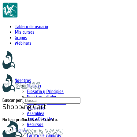
Tablero de usuario
Mis cursos
Grupos
Webinars
Nosotros
Historia
Filosofía y Principios
Nuestros aliados
Buscar por:
Derechos y beneficios
Shopping Cart
Asociados
Asamblea
Junta Directiva
No hay productos en el carrito.
Recursos
Tienda
Carrito de compras