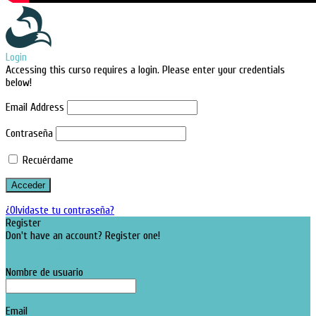
Login
Accessing this curso requires a login. Please enter your credentials
below!
Email Address
Contraseña
Recuérdame
¿Olvidaste tu contraseña?
Register
Don't have an account? Register one!
Register an Account
Nombre de usuario
Email