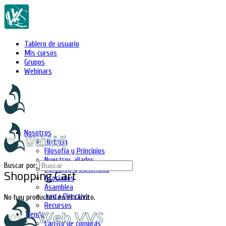
Tablero de usuario
Mis cursos
Grupos
Webinars
Nosotros
Historia
Filosofía y Principios
Nuestros aliados
Buscar por:
Derechos y beneficios
Shopping Cart
Asociados
Asamblea
Junta Directiva
No hay productos en el carrito.
Recursos
Tienda
Carrito de compras