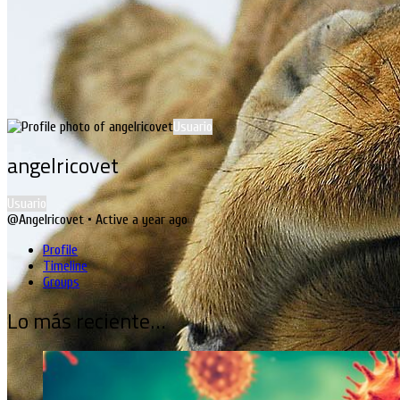
Usuario
angelricovet
Usuario
@Angelricovet
•
Active a year ago
Profile
Timeline
Groups
Lo más reciente…