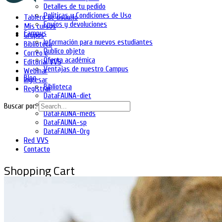
Detalles de tu pedido
Políticas y Condiciones de Uso
Tablero de usuario
Envíos y devoluciones
Mis cursos
Campus
Grupos
Información para nuevos estudiantes
Biblioteca
Publico objeto
Correo e
Oferta académica
Editorial VVS
Ventajas de nuestro Campus
Webinar
Blog
Ingresar
Biblioteca
Registrar
DataFAUNA-diet
DataFAUNA-inia
Buscar por:
DataFAUNA-meds
DataFAUNA-sp
DataFAUNA-Org
Red VVS
Contacto
Shopping Cart
No hay productos en el carrito.
Ingresa
Regístrate