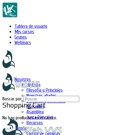
Tablero de usuario
Mis cursos
Grupos
Webinars
Nosotros
Historia
Filosofía y Principios
Nuestros aliados
Buscar por:
Derechos y beneficios
Shopping Cart
Asociados
Asamblea
Junta Directiva
No hay productos en el carrito.
Recursos
Tienda
Carrito de compras