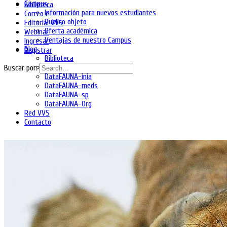
Campus
Biblioteca
Información para nuevos estudiantes
Correo e
Publico objeto
Editorial VVS
Oferta académica
Webinar
Ventajas de nuestro Campus
Ingresar
Blog
Registrar
Biblioteca
DataFAUNA-diet
Buscar por:
DataFAUNA-inia
DataFAUNA-meds
DataFAUNA-sp
DataFAUNA-Org
Red VVS
Contacto
Shopping Cart
No hay productos en el carrito.
Ingresa
Regístrate