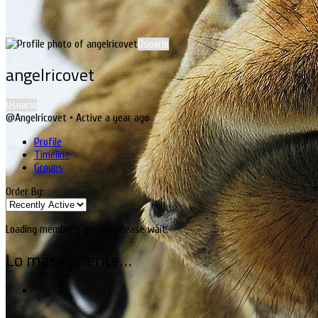
Usuario
angelricovet
Usuario
@Angelricovet
•
Active a year ago
Profile
Timeline
Groups
Order By:
Loading member’s groups. Please wait.
Lo más reciente…