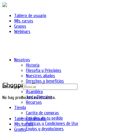
Tablero de usuario
Mis cursos
Grupos
Webinars
Nosotros
Historia
Filosofía y Principios
Nuestros aliados
Derechos y beneficios
Shopping Cart
Asociados
Buscar por:
Asamblea
Junta Directiva
No hay productos en el carrito.
Recursos
Tienda
Carrito de compras
Detalles de tu pedido
Tablero de usuario
Políticas y Condiciones de Uso
Mis cursos
Envíos y devoluciones
Grupos