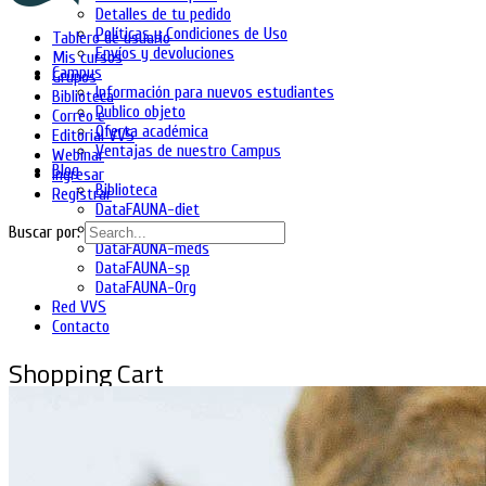
Detalles de tu pedido
Políticas y Condiciones de Uso
Tablero de usuario
Envíos y devoluciones
Mis cursos
Campus
Grupos
Información para nuevos estudiantes
Biblioteca
Publico objeto
Correo e
Oferta académica
Editorial VVS
Ventajas de nuestro Campus
Webinar
Blog
Ingresar
Biblioteca
Registrar
DataFAUNA-diet
DataFAUNA-inia
Buscar por:
DataFAUNA-meds
DataFAUNA-sp
DataFAUNA-Org
Red VVS
Contacto
Shopping Cart
No hay productos en el carrito.
Ingresa
Regístrate