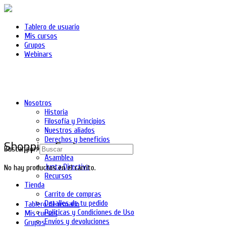
Tablero de usuario
Mis cursos
Grupos
Webinars
Nosotros
Historia
Filosofía y Principios
Nuestros aliados
Derechos y beneficios
Shopping Cart
Asociados
Buscar por:
Asamblea
Junta Directiva
No hay productos en el carrito.
Recursos
Tienda
Carrito de compras
Detalles de tu pedido
Tablero de usuario
Políticas y Condiciones de Uso
Mis cursos
Envíos y devoluciones
Grupos