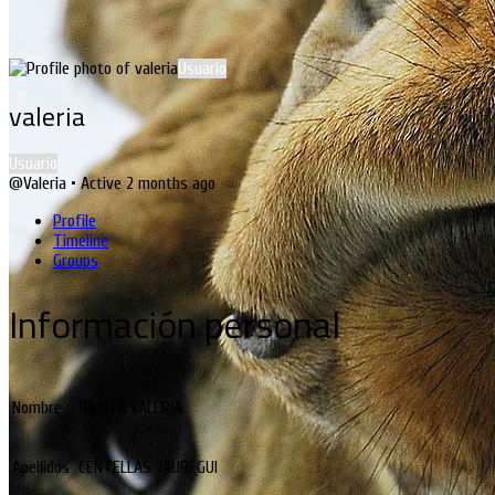
Usuario
valeria
Usuario
@Valeria
•
Active 2 months ago
Profile
Timeline
Groups
Información personal
Nombre
ROSITA VALERIA
Apellidos
CENTELLAS JAUREGUI