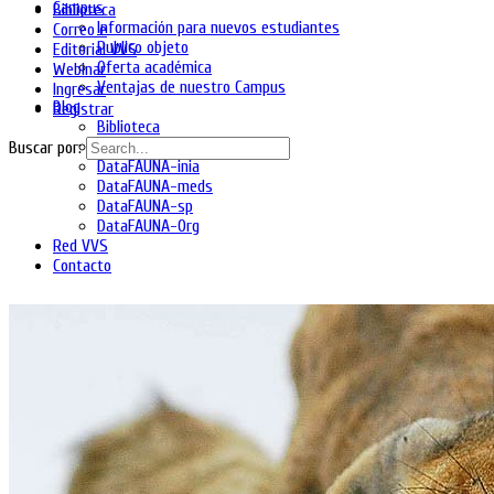
Campus
Biblioteca
Información para nuevos estudiantes
Correo e
Publico objeto
Editorial VVS
Oferta académica
Webinar
Ventajas de nuestro Campus
Ingresar
Blog
Registrar
Biblioteca
DataFAUNA-diet
Buscar por:
DataFAUNA-inia
DataFAUNA-meds
DataFAUNA-sp
DataFAUNA-Org
Red VVS
Contacto
Shopping Cart
No hay productos en el carrito.
Ingresa
Regístrate