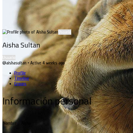
Usuario
Aisha Sultan
Usuario
@aishasultan
•
Active 4 weeks ago
Profile
Timeline
Groups
Información personal
Nombre
Aisha