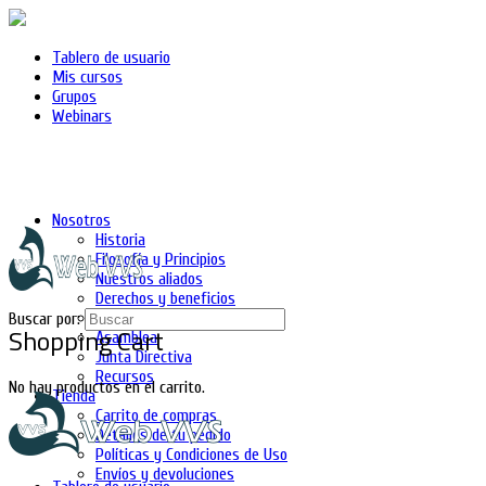
Tablero de usuario
Mis cursos
Grupos
Webinars
Nosotros
Historia
Filosofía y Principios
Nuestros aliados
Derechos y beneficios
Asociados
Buscar por:
Shopping Cart
Asamblea
Junta Directiva
Recursos
No hay productos en el carrito.
Tienda
Carrito de compras
Detalles de tu pedido
Políticas y Condiciones de Uso
Envíos y devoluciones