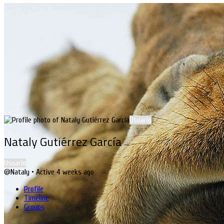
Usuario
Nataly Gutiérrez García
Usuario
@Nataly
•
Active 4 weeks ago
Profile
Timeline
Groups