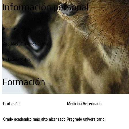
Información personal
Nombre
Nataly
Apellidos
Gutiérrez García
Nickname
Nataly
Formación
Profesión
Medicina Veterinaria
Grado académico más alto alcanzado
Pregrado universitario