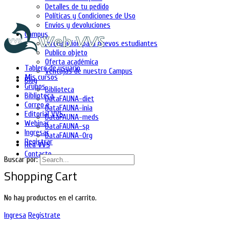
Detalles de tu pedido
Políticas y Condiciones de Uso
Envíos y devoluciones
Campus
Información para nuevos estudiantes
Publico objeto
Oferta académica
Tablero de usuario
Ventajas de nuestro Campus
Mis cursos
Blog
Grupos
Biblioteca
Biblioteca
DataFAUNA-diet
Correo e
DataFAUNA-inia
Editorial VVS
DataFAUNA-meds
Webinar
DataFAUNA-sp
Ingresar
DataFAUNA-Org
Registrar
Red VVS
Contacto
Buscar por:
Shopping Cart
No hay productos en el carrito.
Ingresa
Regístrate