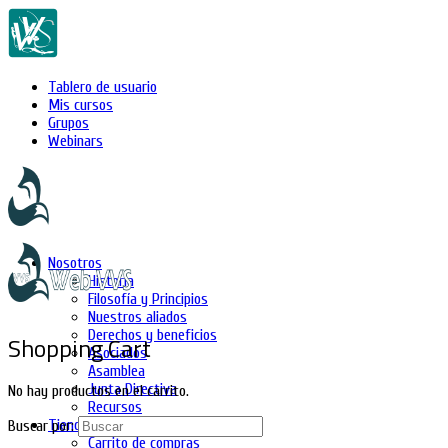
Tablero de usuario
Mis cursos
Grupos
Webinars
Nosotros
Historia
Filosofía y Principios
Nuestros aliados
Derechos y beneficios
Shopping Cart
Asociados
Asamblea
Junta Directiva
No hay productos en el carrito.
Recursos
Tienda
Buscar por:
Carrito de compras