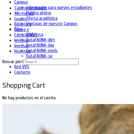
Campus
Información para nuevos estudiantes
Tablero de usuario
Publico objeto
Mis cursos
Oferta académica
Grupos
Ventajas de nuestro Campus
Biblioteca
Blog
Correo e
Biblioteca
Editorial VVS
DataFAUNA-diet
Webinar
DataFAUNA-inia
Ingresar
DataFAUNA-meds
Registrar
DataFAUNA-sp
DataFAUNA-Org
Buscar por:
Red VVS
Contacto
Shopping Cart
No hay productos en el carrito.
Ingresa
Regístrate