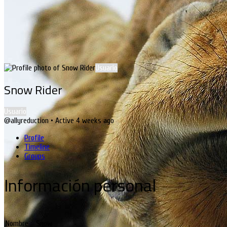
Usuario
Snow Rider
Usuario
@allyreduction
•
Active 4 weeks ago
Profile
Timeline
Groups
Información personal
Nombre
Snow