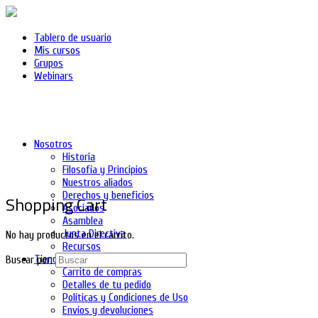
Tablero de usuario
Mis cursos
Grupos
Webinars
Nosotros
Historia
Filosofía y Principios
Nuestros aliados
Derechos y beneficios
Shopping Cart
Asociados
Asamblea
Junta Directiva
No hay productos en el carrito.
Recursos
Tienda
Buscar por:
Carrito de compras
Detalles de tu pedido
Políticas y Condiciones de Uso
Envíos y devoluciones