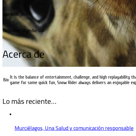
Apellidos
Rider
Nickname
allyreduction
Acerca de
It is the balance of entertainment, challenge, and high replayability 
Bio
game for some quick fun, Snow Rider always delivers an enjoyable ex
Lo más reciente…
Murciélagos, Una Salud y comunicación responsable