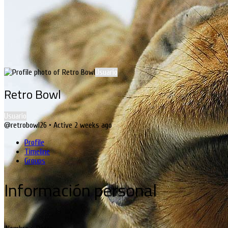
Usuario
Retro Bowl
Usuario
@retrobowl26
•
Active 2 weeks ago
Profile
Timeline
Groups
Información personal