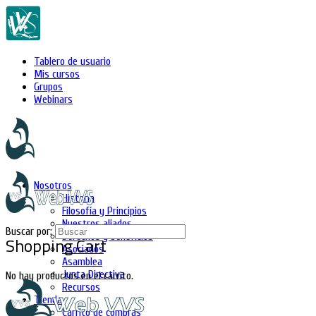
Tablero de usuario
Mis cursos
Grupos
Webinars
Nosotros
Historia
Filosofía y Principios
Nuestros aliados
Buscar por:
Derechos y beneficios
Shopping Cart
Asociados
Asamblea
Junta Directiva
No hay productos en el carrito.
Recursos
Tienda
Carrito de compras