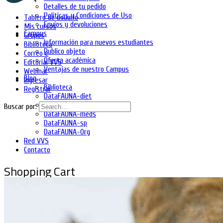
Detalles de tu pedido
Políticas y Condiciones de Uso
Tablero de usuario
Envíos y devoluciones
Mis cursos
Campus
Grupos
Información para nuevos estudiantes
Biblioteca
Publico objeto
Correo e
Oferta académica
Editorial VVS
Ventajas de nuestro Campus
Webinar
Blog
Ingresar
Biblioteca
Registrar
DataFAUNA-diet
DataFAUNA-inia
Buscar por:
DataFAUNA-meds
DataFAUNA-sp
DataFAUNA-Org
Red VVS
Contacto
Shopping Cart
No hay productos en el carrito.
Ingresa
Regístrate